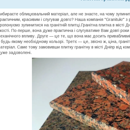
ибираєте облицювальний матеріал, але не знаєте, на чому зупинит
рактичним, красивим і слугував довго? Наша компанія "Granitukr" 
ропонуємо зупинитися на гранітній плитці.Гранітна плитка в місті Дн
кості. По-перше, вона дуже практична і слугуватиме Вам довгі роки 
еханічного впливу. Друге — це те, що вона має досить привабливи
 будь-якому необхідному кольорі. Третє — це, звісно ж, ціна, гра
атеріал. Саме тому замовивши плитку гранітну в місті Дніпр від ком
уже задоволені.