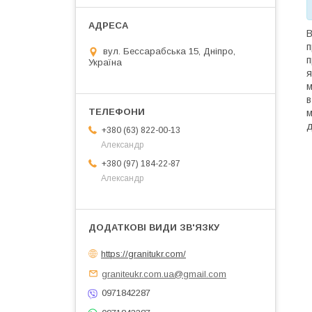
В
п
вул. Бессарабська 15, Дніпро,
п
Україна
я
м
в
м
д
+380 (63) 822-00-13
Александр
+380 (97) 184-22-87
Александр
https://granitukr.com/
graniteukr.com.ua@gmail.com
0971842287