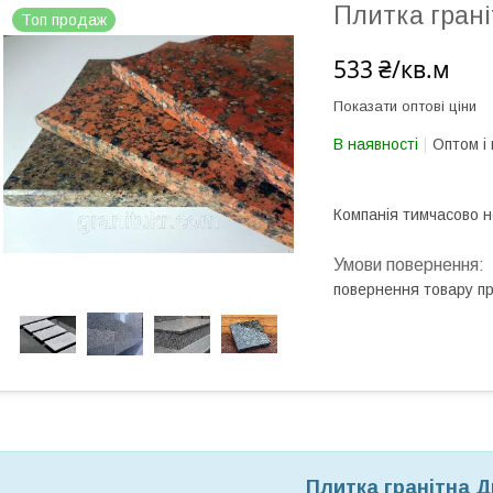
Плитка грані
Топ продаж
533 ₴/кв.м
Показати оптові ціни
В наявності
Оптом і 
Компанія тимчасово 
повернення товару п
Плитка гранітна Д