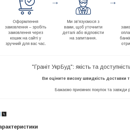
→
→
Оформлення
Ми зв'язуємося з
замовлення – зробіть
вами, щоб уточнити
замо
замовлення через
деталі або відповісти
опла
кошик на сайті у
на запитання.
банкі
зручний для вас час.
отри
"Граніт УкрБуд": якість та доступніс
Ви оціните високу швидкість доставки т
Бажаємо приємних покупок та завжди р
арактеристики