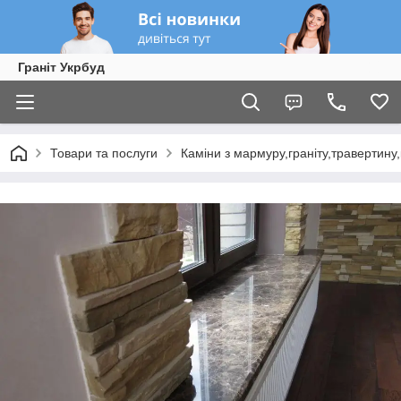
Граніт Укрбуд
Товари та послуги
Каміни з мармуру,граніту,травертину