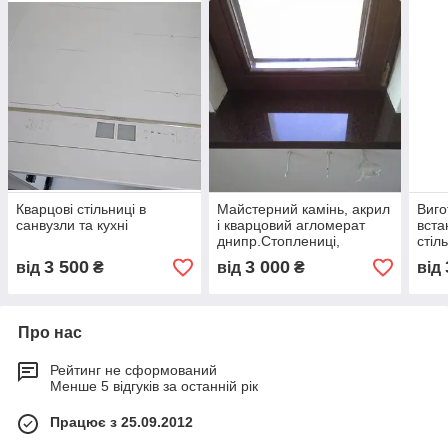
Кварцові стільниці в
Майстерний камінь, акрил
Виго
санвузли та кухні
і кварцовий агломерат
вста
днипр.Стоплениці,
стіл
підвіконня та інші вироби!
кухн
3 500
3 000
від
₴
від
₴
від
Про нас
Рейтинг не сформований
Менше 5 відгуків за останній рік
Працює з 25.09.2012