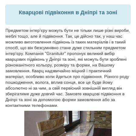
Кварцові підвіконня в Дніпрі та зоні
Предметом інтер'єру можуть бути не тільки лише різні вироби,
меблі тощо, але й підвіконня. Так, це дійсно так, у наш час
можливо виготовлення підвіконь із таких матеріалів і в такий
спосіб, що він безсумнівно стане дуже стильним предметом
інтер'єру. Компанія "Granitukr" пропонує великий вибір
кварцових підвіконь у Дніпрі та зоні, які можуть бути зроблені
різноманітного кольору, розміру та форми, на Вашому
замовлення. Кварц надзвичайно міцний і практичний
матеріал, особливо коли йдеться про підвіконня. Різного роду
пошкодження, волога, вплив сонця, все це буде йому
абсолютно ні за чим, а свій первісний зовнішній вигляд він
зберігатиме дуже довгий час. Замовте кварцові підвіконня в
Дніпрі та зоні за допомогою форми замовлення або за
контактними телефонами.