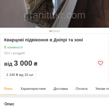
Кварцові підвіконня в Дніпрі та зоні
В наявності
Опт і роздріб
3 000
від
₴
2 240 ₴
від 10 шт.
Опис
Характеристики
Доставка
Оплата
Умови п
Опис