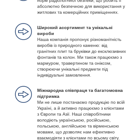
норм радіологічної безпеки, що робить її
абсолютно безпечною для використання у
житлових та комерційних приміщеннях.
Широкий асортимент та унікальні
вироби
Наша компанія пропонує різноманітність
виробів із природного каменю: від
гранітних плит та бруківки до ексклюзивних
фонтанів та колон. Ми також працюємо з
мармуром, травертином та оніксом,
створюючи унікальні предмети під
індивідуальні замовлення.
Міжнародна співпраця та багатомовна
підтримка
Ми не лише постачаємо продукцію по всій
Україні, а й активно працюємо з клієнтами
з Європи та Азії. Наші співробітники
володіють українською, російською,
польською, англійською та вірменською
мовами, що дозволяє нам ефективно
взаємодіяти з клієнтами по всьому світу.