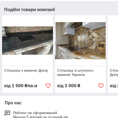
Подібні товари компанії
Стільниці з каменю Дніпр
Стільниці зі штучного
Стіл
каменю Україна
Дніп
1 500
3 000
від
₴/кв.м
від
₴
від
Про нас
Рейтинг не сформований
Менше 5 відгуків за останній рік