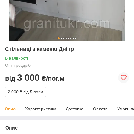
Стільниці з каменю Дніпр
В наявності
Опт і роздріб
3 000
від
₴/пог.м
2 000 ₴
від 5 пог.м
Опис
Характеристики
Доставка
Оплата
Умови п
Опис