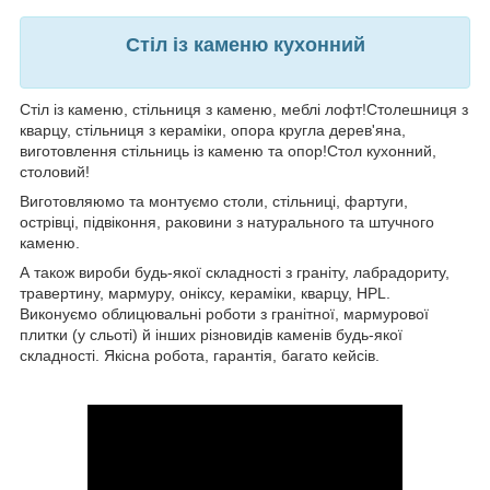
Стіл із каменю кухонний
Стіл із каменю, стільниця з каменю, меблі лофт!Столешниця з
кварцу, стільниця з кераміки, опора кругла дерев'яна,
виготовлення стільниць із каменю та опор!Стол кухонний,
столовий!
Виготовляюмо та монтуємо столи, стільниці, фартуги,
острівці, підвіконня, раковини з натурального та штучного
каменю.
А також вироби будь-якої складності з граніту, лабрадориту,
травертину, мармуру, оніксу, кераміки, кварцу, HPL.
Виконуємо облицювальні роботи з гранітної, мармурової
плитки (у сльоті) й інших різновидів каменів будь-якої
складності. Якісна робота, гарантія, багато кейсів.