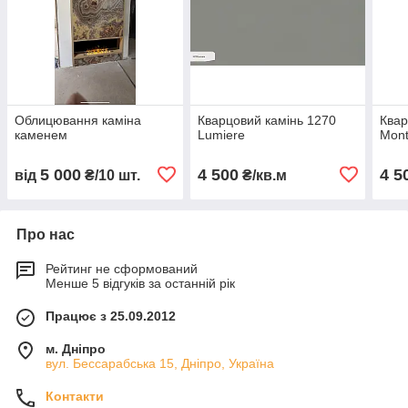
Облицювання каміна
Кварцовий камінь 1270
Квар
каменем
Lumiere
Mont
5 000
4 500
4 5
від
₴/10 шт.
₴/кв.м
Про нас
Рейтинг не сформований
Менше 5 відгуків за останній рік
Працює з 25.09.2012
м. Дніпро
вул. Бессарабська 15, Дніпро, Україна
Контакти