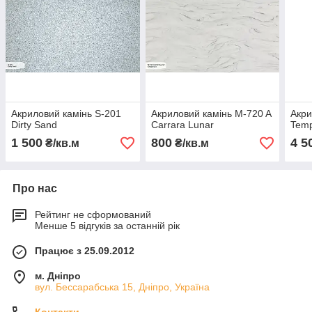
Акриловий камінь S-201
Акриловий камінь M-720 A
Акри
Dirty Sand
Carrara Lunar
Temp
1 500
800
4 5
₴/кв.м
₴/кв.м
Про нас
Рейтинг не сформований
Менше 5 відгуків за останній рік
Працює з 25.09.2012
м. Дніпро
вул. Бессарабська 15, Дніпро, Україна