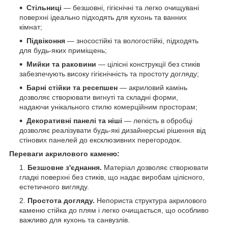
Стільниці
— безшовні, гігієнічні та легко очищувані
поверхні ідеально підходять для кухонь та ванних
кімнат;
Підвіконня
— зносостійкі та вологостійкі, підходять
для будь-яких приміщень;
Мийки та раковини
— цілісні конструкції без стиків
забезпечують високу гігієнічність та простоту догляду;
Барні стійки та ресепшен
— акриловий камінь
дозволяє створювати вигнуті та складні форми,
надаючи унікального стилю комерційним просторам;
Декоративні панелі та ніші
— легкість в обробці
дозволяє реалізувати будь-які дизайнерські рішення від
стінових панелей до ексклюзивних перегородок.
Переваги акрилового каменю:
Безшовне з'єднання.
Матеріал дозволяє створювати
гладкі поверхні без стиків, що надає виробам цілісного,
естетичного вигляду.
Простота догляду.
Непориста структура акрилового
каменю стійка до плям і легко очищається, що особливо
важливо для кухонь та санвузлів.