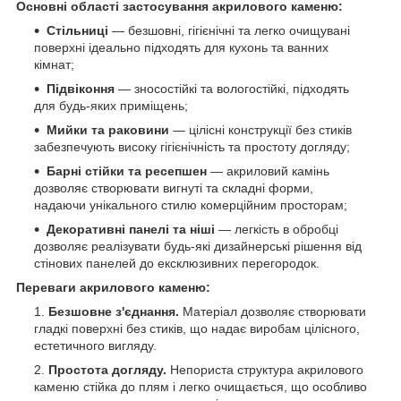
Основні області застосування акрилового каменю:
Стільниці
— безшовні, гігієнічні та легко очищувані
поверхні ідеально підходять для кухонь та ванних
кімнат;
Підвіконня
— зносостійкі та вологостійкі, підходять
для будь-яких приміщень;
Мийки та раковини
— цілісні конструкції без стиків
забезпечують високу гігієнічність та простоту догляду;
Барні стійки та ресепшен
— акриловий камінь
дозволяє створювати вигнуті та складні форми,
надаючи унікального стилю комерційним просторам;
Декоративні панелі та ніші
— легкість в обробці
дозволяє реалізувати будь-які дизайнерські рішення від
стінових панелей до ексклюзивних перегородок.
Переваги акрилового каменю:
Безшовне з'єднання.
Матеріал дозволяє створювати
гладкі поверхні без стиків, що надає виробам цілісного,
естетичного вигляду.
Простота догляду.
Непориста структура акрилового
каменю стійка до плям і легко очищається, що особливо