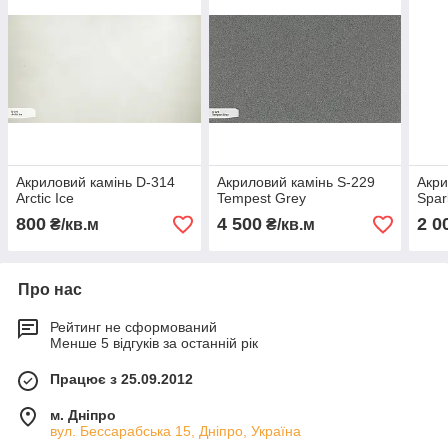
Акриловий камінь D-314
Акриловий камінь S-229
Акри
Arctic Ice
Tempest Grey
Spar
800
4 500
2 0
₴/кв.м
₴/кв.м
Про нас
Рейтинг не сформований
Менше 5 відгуків за останній рік
Працює з 25.09.2012
м. Дніпро
вул. Бессарабська 15, Дніпро, Україна