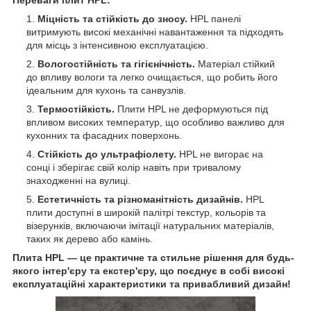
Переваги плит HPL:
Міцність та стійкість до зносу.
HPL панелі
витримують високі механічні навантаження та підходять
для місць з інтенсивною експлуатацією.
Вологостійність та гігієнічність.
Матеріал стійкий
до впливу вологи та легко очищається, що робить його
ідеальним для кухонь та санвузлів.
Термостійкість.
Плити HPL не деформуються під
впливом високих температур, що особливо важливо для
кухонних та фасадних поверхонь.
Стійкість до ультрафіолету.
HPL не вигорає на
сонці і зберігає свій колір навіть при тривалому
знаходженні на вулиці.
Естетичність та різноманітність дизайнів.
HPL
плити доступні в широкій палітрі текстур, кольорів та
візерунків, включаючи імітації натуральних матеріалів,
таких як дерево або камінь.
Плита HPL — це практичне та стильне рішення для будь-
якого інтер'єру та екстер'єру, що поєднує в собі високі
експлуатаційні характеристики та привабливий дизайн!