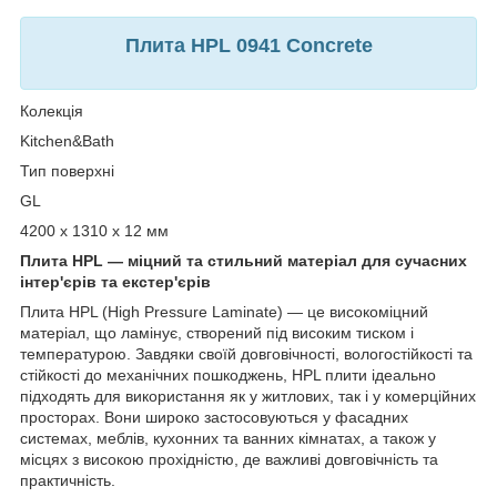
Плита HPL 0941 Concrete
Колекція
Kitchen&Bath
Тип поверхні
GL
4200 x 1310 x 12 мм
Плита HPL — міцний та стильний матеріал для сучасних
інтер'єрів та екстер'єрів
Плита HPL (High Pressure Laminate) — це високоміцний
матеріал, що ламінує, створений під високим тиском і
температурою. Завдяки своїй довговічності, вологостійкості та
стійкості до механічних пошкоджень, HPL плити ідеально
підходять для використання як у житлових, так і у комерційних
просторах. Вони широко застосовуються у фасадних
системах, меблів, кухонних та ванних кімнатах, а також у
місцях з високою прохідністю, де важливі довговічність та
практичність.