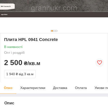
Плита HPL 0941 Concrete
В наявності
Опт і роздріб
2 500
₴/кв.м
1 940 ₴
від 3 кв.м
Опис
Характеристики
Доставка
Оплата
Умови п
Опис