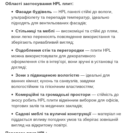
Області застосування HPL плит:
Фасади будівель
— HPL панелі стійкі до вологи,
ультрафіолету та перепадів температур, ідеально
підходять для вентильованих фасадів;
Стільниці та меблі
— високоміцні та стійкі до плям,
вони легко переносять повсякденне використання та
зберігають привабливий вигляд;
Оздоблення стін та перегородки
— плити HPL
можна використовувати для декоративного
оформлення стін в інтер'єрі, вони зручні в установці та
догляді;
Зони з підвищеною вологістю
— ідеальні для
ванних кімнат, кухонь та санвузлів, завдяки
вологостійким та гігієнічним властивостям;
Комерційні та громадські простори
— стійкість до
зносу робить HPL плити відмінним вибором для офісів,
торгових залів та медичних закладів;
Садові меблі та вуличні конструкції
— матеріал не
піддається впливу погодних умов та зберігає зовнішній
вигляд на відкритому повітрі.