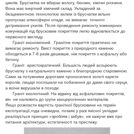
циклів. Брусчатка не вбирає вологу, бензин, хімічні розчини.
Вона має інертний хімічний склад. Укладений за
безцементною технологією килим із брусчатки вільно
пропускає атмосферні опади, не вимагає точного
дотримання ухилів. Після проведення ремонту інженерних
комунікацій під брусковим покриттям легко відновлюється до
первісного вигляду.
Граніт економічний. Гранітне покриття практично не
вимагає ремонту. Вміст покриття з природного каменю
обходиться в 7-8 разів дешевше, ніж покриття з асфальту або
бетону.
Граніт аристократичний. Більшість людей асоціюють
брусчатку з натурального каменю з благородною старовиною.
Саме за потужними дорогами проносилися золоті карети
королів, лицарі поспішали на побачення до дами свого серця,
а воїни вирушали в походи.
Граніт екологічний. На відміну від асфальтових покриттів,
він не належить до групи канцерогенних матеріалів.
Якщо розкласти вартість гранітної брусковини на термін
експлуатації,года очевидна, позаяк у разі якісної укладки
реалізується принцип «зробляв і забув», не кажучи вже про
питання архітектури, естетичності та престижу.