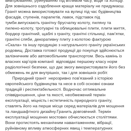
вивітрюванню, руйнуванню під впливом часу, води та холоду.
Для зовнішнього оздоблення краще матеріалу не придумаєш.
Граніт можна використовувати на вулиці під час будівництва
фасадів, ступенів, парапетів, лавок, підставок під
тумби.випускають гранітну брусчатку колоту, пиляну та
пилено-колоту, тротуарні та облицювальні плити, плити миття,
бордюр гранітний, щаблі з граніту, гранітні стільниці, пам'ятки,
гранітні сляби, декоративну плиту з колотою фактурою
«Скала» та іншу продукцію з натурального граніту українських
родовищ. Доставка готової продукції до покупця здійснюється
залізничним або автомобільним транспортом. Весь камінь із
власних кар'єрів компанії відповідає першому класу норм
радіологічної безпеки, що дає змогу використовувати його без
обмежень як для внутрішніх, так і для зовнішніх робіт.
Природний граніт нерозривно пов'язаний з історією
європейського будівництва та несе в собі основні ознаки
традицій і респектабельності. Водночас оптимальне
співвідношення, ціни та якості, необмежений термін
експлуатації, міцність і естетичність природного граніту,
ставлять його на перше місце серед матеріалів для мощення
та ландшафтного дизайну.Гранить довговічний. Термін
експлуатації мощених мостових обчислюється століттями.
Вони протистоять механічним навантаженням, вібрації,
руйнівному впливу атмосферних явищ і температурних