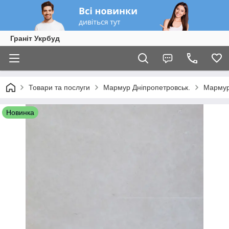
Граніт Укрбуд
Товари та послуги
Мармур Дніпропетровськ.
Мармур 
Новинка