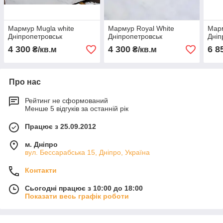
Мармур Mugla white
Мармур Royal White
Марм
Дніпропетровськ
Дніпропетровськ
Дніп
4 300
4 300
6 8
₴/кв.м
₴/кв.м
Про нас
Рейтинг не сформований
Менше 5 відгуків за останній рік
Працює з 25.09.2012
м. Дніпро
вул. Бессарабська 15, Дніпро, Україна
Контакти
Сьогодні працює з 10:00 до 18:00
Показати весь графік роботи