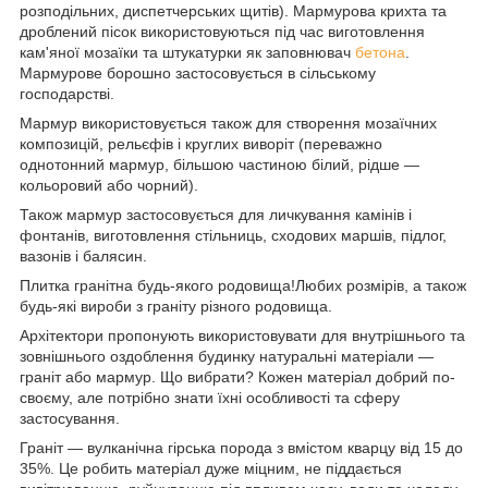
розподільних, диспетчерських щитів). Мармурова крихта та
дроблений пісок використовуються під час виготовлення
кам'яної мозаїки та штукатурки як заповнювач
бетона
.
Мармурове борошно застосовується в сільському
господарстві.
Мармур використовується також для створення мозаїчних
композицій, рельєфів і круглих виворіт (переважно
однотонний мармур, більшою частиною білий, рідше —
кольоровий або чорний).
Також мармур застосовується для личкування камінів і
фонтанів, виготовлення стільниць, сходових маршів, підлог,
вазонів і балясин.
Плитка гранітна будь-якого родовища!Любих розмірів, а також
будь-які вироби з граніту різного родовища.
Архітектори пропонують використовувати для внутрішнього та
зовнішнього оздоблення будинку натуральні матеріали —
граніт або мармур. Що вибрати? Кожен матеріал добрий по-
своєму, але потрібно знати їхні особливості та сферу
застосування.
Граніт — вулканічна гірська порода з вмістом кварцу від 15 до
35%. Це робить матеріал дуже міцним, не піддається