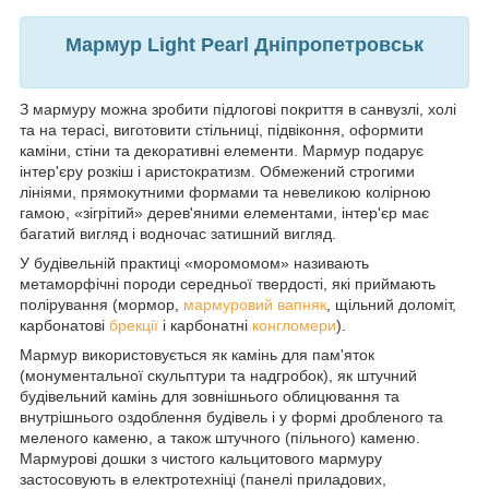
Мармур Light Pearl Дніпропетровськ
З мармуру можна зробити підлогові покриття в санвузлі, холі
та на терасі, виготовити стільниці, підвіконня, оформити
каміни, стіни та декоративні елементи. Мармур подарує
інтер'єру розкіш і аристократизм. Обмежений строгими
лініями, прямокутними формами та невеликою колірною
гамою, «зігрітий» дерев'яними елементами, інтер'єр має
багатий вигляд і водночас затишний вигляд.
У будівельній практиці «моромомом» називають
метаморфічні породи середньої твердості, які приймають
полірування (мормор,
мармуровий вапняк
, щільний доломіт,
карбонатові
брекції
і карбонатні
конгломери
).
Мармур використовується як камінь для пам'яток
(монументальної скульптури та надгробок), як штучний
будівельний камінь для зовнішнього облицювання та
внутрішнього оздоблення будівель і у формі дробленого та
меленого каменю, а також штучного (пільного) каменю.
Мармурові дошки з чистого кальцитового мармуру
застосовують в електротехніці (панелі приладових,