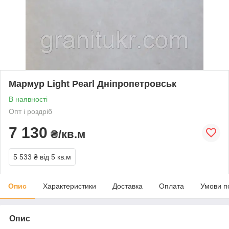
Мармур Light Pearl Дніпропетровськ
В наявності
Опт і роздріб
7 130
₴/кв.м
5 533 ₴
від 5 кв.м
Опис
Характеристики
Доставка
Оплата
Умови п
Опис