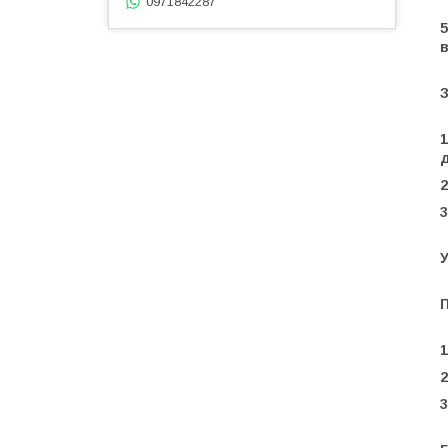
0971842287
5
в
З
1
д
2
3
У
П
1
2