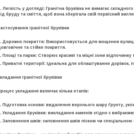
. Легкість у догляді: Гранітна бруківка не вимагає складно
ід бруду та сміття, щоб вона зберігала свій первісний вигля
астосування гранітної бруківки
. Дорожнє покриття: Використовується для мощення вулиць,
овговічне та стійке покриття.
. Площі та парки: Створює красиві та міцні зони відпочинку 
. Приватні території: Ідеальна для облаштування доріжок, п
кладання гранітної бруківки
роцес укладання включає кілька етапів:
. Підготовка основи: видалення верхнього шару ґрунту, укл
. Укладання бруківки: викладання каменів згідно з вибрани
3. Заповнення швів: заповнення швів піском чи спеціально