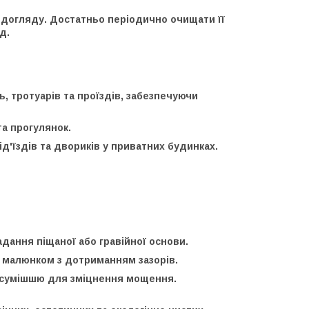
го догляду. Достатньо періодично очищати її
д.
 тротуарів та проїздів, забезпечуючи
та прогулянок.
ід'їздів та двориків у приватних будинках.
адання піщаної або гравійної основи.
м малюнком з дотриманням зазорів.
ю сумішшю для зміцнення мощення.