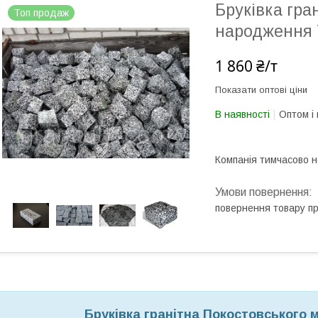
Бруківка гра
Топ продаж
народження 
1 860 ₴/т
Показати оптові ціни
В наявності
Оптом і 
Компанія тимчасово 
повернення товару п
Бруківка гранітна Покостовського 