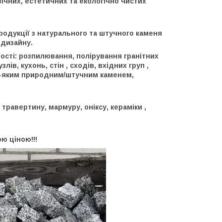
вічних, естетичних та екологічно чистих
одукції з натурального та штучного каменя
 дизайну.
сті: розпилювання, полірування гранітних
ів, кухонь, стін , сходів, вхідних груп ,
дь-яким природним/штучним каменем,
 травертину, мармуру, оніксу, кераміки ,
ою ціною!!!