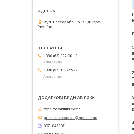
Г
м
вул. Бессарабська 15, Дніпро,
Україна
П
1
н
+380 (63) 822-00-13
Александр
+380 (97) 184-22-87
2
Александр
т
3
в
к
https://granitukr.com/
graniteukr.com.ua@gmail.com
4
0971842287