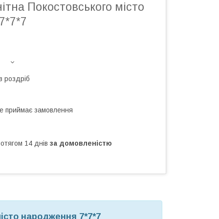
нітна Покостовського місто
7*7*7
в роздріб
не приймає замовлення
ротягом 14 днів
за домовленістю
місто народження 7*7*7