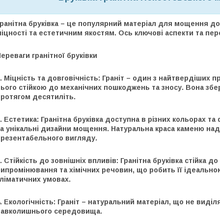
ранітна бруківка – це популярний матеріал для мощення дор
іцності та естетичним якостям. Ось ключові аспекти та пере
ереваги гранітної бруківки
. Міцність та довговічність: Граніт – один з найтвердіших 
ього стійкою до механічних пошкоджень та зносу. Вона збер
протягом десятиліть.
. Естетика: Гранітна бруківка доступна в різних кольорах т
а унікальні дизайни мощення. Натуральна краса каменю над
презентабельного вигляду.
. Стійкість до зовнішніх впливів: Гранітна бруківка стійка 
ипромінювання та хімічних речовин, що робить її ідеально
ліматичних умовах.
. Екологічність: Граніт – натуральний матеріал, що не вид
навколишнього середовища.