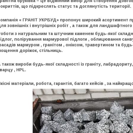
ранітна бруківка – це відмінний вибір для створення довго
окриттів, що підкреслять статус та доглянутість території.
Компанія « ГРАНІТ УКРБУД» пропонує широкий асортимент пр
ля зовнішніх і внутрішніх робіт , а також для ландшафтного
оботи з натуральним та штучним каменем будь-якої складно
ідлог, полірування мармурової підлоги , облицювання санвузл
фасадів мармуром , гранітом , оніксом, травертином та бу
мощення доріжок, стільниць.
 також вироби будь-якої складності із граніту, лабрадориту,
варцу , HPL.
кісні матеріали, робота, гарантія, багато кейсів , за найкращ