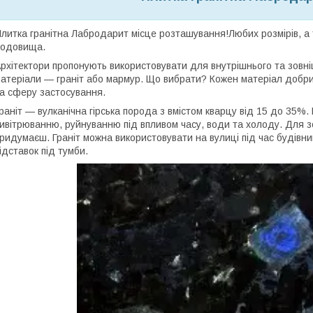
литка гранітна Лабродарит місце розташування!Любих розмірів, а т
родовища.
рхітектори пропонують використовувати для внутрішнього та зовн
атеріали — граніт або мармур. Що вибрати? Кожен матеріал добрий 
а сферу застосування.
раніт — вулканічна гірська порода з вмістом кварцу від 15 до 35%
ивітрюванню, руйнуванню під впливом часу, води та холоду. Для 
ридумаєш. Граніт можна використовувати на вулиці під час будівниц
ідставок під тумби.