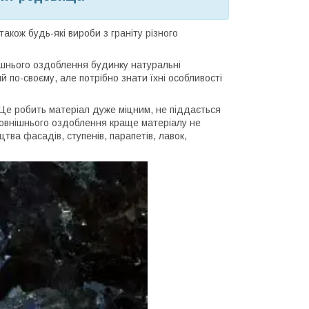
акож будь-які вироби з граніту різного
ішнього оздоблення будинку натуральні
по-своєму, але потрібно знати їхні особливості
. Це робить матеріал дуже міцним, не піддається
зовнішнього оздоблення краще матеріалу не
тва фасадів, ступенів, парапетів, лавок,