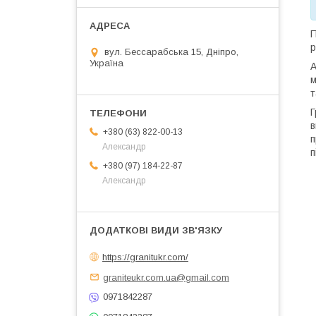
П
вул. Бессарабська 15, Дніпро,
Україна
А
м
т
Г
в
+380 (63) 822-00-13
п
Александр
п
+380 (97) 184-22-87
Александр
https://granitukr.com/
graniteukr.com.ua@gmail.com
0971842287