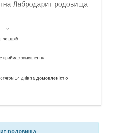
ітна Лабродарит родовища
в роздріб
не приймає замовлення
ротягом 14 днів
за домовленістю
рит родовища