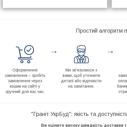
Простий алгоритм п
→
→
Оформлення
Ми зв'язуємося з
замовлення – зробіть
вами, щоб уточнити
замо
замовлення через
деталі або відповісти
опла
кошик на сайті у
на запитання.
банкі
зручний для вас час.
отри
"Граніт УкрБуд": якість та доступніс
Ви оціните високу швидкість доставки т