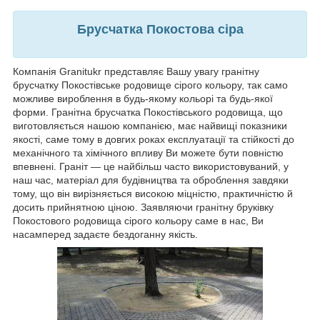
Брусчатка Покостова сіра
Компанія Granitukr представляє Вашу увагу гранітну
брусчатку Покостівське родовище сірого кольору, так само
можливе вироблення в будь-якому кольорі та будь-якої
форми. Гранітна брусчатка Покостівського родовища, що
виготовляється нашою компанією, має найвищі показники
якості, саме тому в довгих роках експлуатації та стійкості до
механічного та хімічного впливу Ви можете бути повністю
впевнені. Граніт — це найбільш часто використовуваний, у
наш час, матеріал для будівництва та оброблення завдяки
тому, що він вирізняється високою міцністю, практичністю й
досить прийнятною ціною. Заявляючи гранітну бруківку
Покостового родовища сірого кольору саме в нас, Ви
насамперед задаєте бездоганну якість.