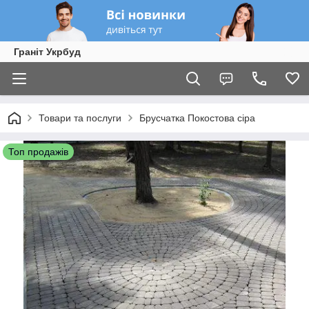
Граніт Укрбуд
Товари та послуги
Брусчатка Покостова сіра
Топ продажів