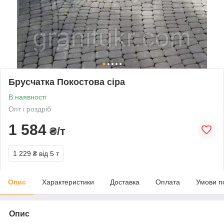
Брусчатка Покостова сіра
В наявності
Опт і роздріб
1 584
₴/т
1 229 ₴
від 5 т
Опис
Характеристики
Доставка
Оплата
Умови п
Опис