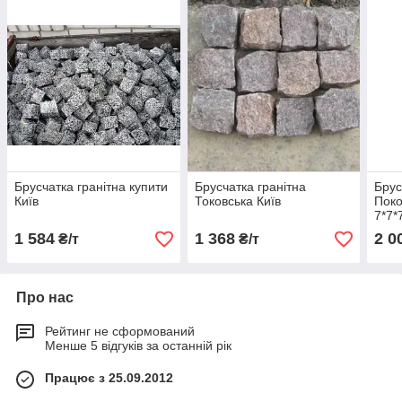
Брусчатка гранітна купити
Брусчатка гранітна
Брус
Київ
Токовська Київ
Поко
7*7*
1 584
1 368
2 0
₴/т
₴/т
Про нас
Рейтинг не сформований
Менше 5 відгуків за останній рік
Працює з 25.09.2012