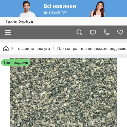
Граніт Укрбуд
Товари та послуги
Плитка гранітна японського родовищ
Топ продажів