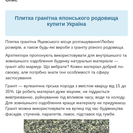
Плитка гранітна японського родовища
купити Україна
Плитка гранітна Яцевського місце розташування!Любих
розмірів, а також будь-які вироби з граніту різного родовища.
Архітектори пропонують використовувати для внутрішнього та
зовнішнього оздоблення будинку натуральні матеріали —
граніт або мармур. Що вибрати? Кожен матеріал добрий по-
своєму, але потрібно знати їхні особливості та сферу
застосування.
Граніт — вулканічна гірська порода з вмістом кварцу від 15 до
35%. Це робить матеріал дуже міцним, не піддається
вивітрюванню, руйнуванню під впливом часу, води та холоду.
Для зовнішнього оздоблення краще матеріалу не придумаєш.
Граніт можна використовувати на вулиці під час будівництва
фасадів, ступенів, парапетів, лавок, підставок під тумби.