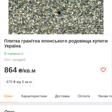
Плитка гранітна японського родовища купити
Україна
В наявності
Опт і роздріб
864
₴/кв.м
670 ₴
від 5 кв.м
Опис
Характеристики
Доставка
Оплата
Умови п
Опис