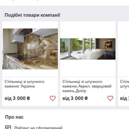
Подібні товари компанії
Стільниці зі штучного
Стільниці зі штучного
Стіл
каменю Україна
каменю.Акрил, кварцовий
штуч
камінь.Дніпр.
3 000
3 000
від
₴
від
₴
від
Про нас
Рейтинг не сформований