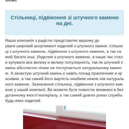
Стільниці, підвіконня зі штучного каменю
на дні.
Наша компанія з радістю представляє вашому до
уваги широкий асортимент изделий з штучного камня: стільни
ці з штучного каменю, підвіконня з штучного каменю, а так са
мий багато інші. Изделия з штучного каменю, в наше час стал
и купувати все велику и велику популярність, так як штучний к
амінь абсолютно нічим не поступається натуральному камен
ю. А зачастую штучний камінь є навіть понад практичним и кр
асивим, а так самий його вартість неабияк нижче ніж натураль
ного каменю. Зазначення стільниці, підвіконня з штучного кам
еню у нашій компанії, Ви можете бути повністю впевнені в без
доганному якості матеріалу, а так самий довгих роках службы
будь-яких изделий.