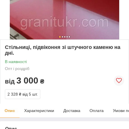
Стільниці, підвіконня зі штучного каменю на
дні.
В наявності
Опт і роздріб
3 000
від
₴
2 328 ₴
від 5 шт.
Опис
Характеристики
Доставка
Оплата
Умови п
Опис