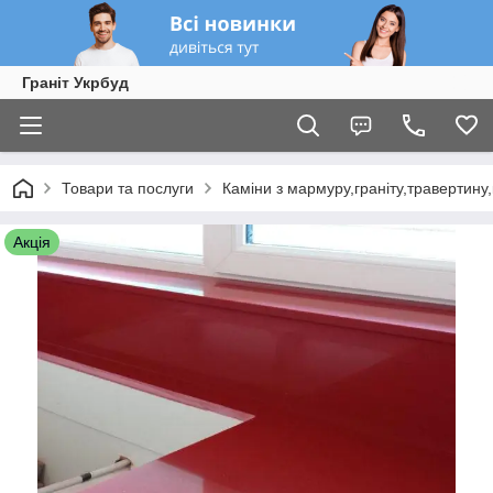
Граніт Укрбуд
Товари та послуги
Каміни з мармуру,граніту,травертину
Акція