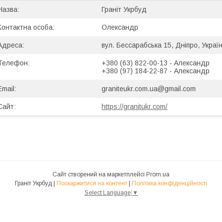
Граніт Укрбуд
Олександр
вул. Бессарабська 15, Дніпро, Украї
+380 (63) 822-00-13
Александр
+380 (97) 184-22-87
Александр
graniteukr.com.ua@gmail.com
https://granitukr.com/
Сайт створений на маркетплейсі
Prom.ua
Граніт Укрбуд |
Поскаржитися на контент
|
Політика конфіденційності
Select Language
▼