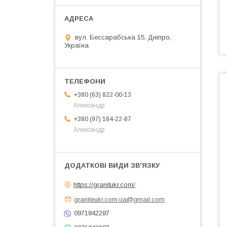
вул. Бессарабська 15, Дніпро,
Україна
+380 (63) 822-00-13
Александр
+380 (97) 184-22-87
Александр
https://granitukr.com/
graniteukr.com.ua@gmail.com
0971842287